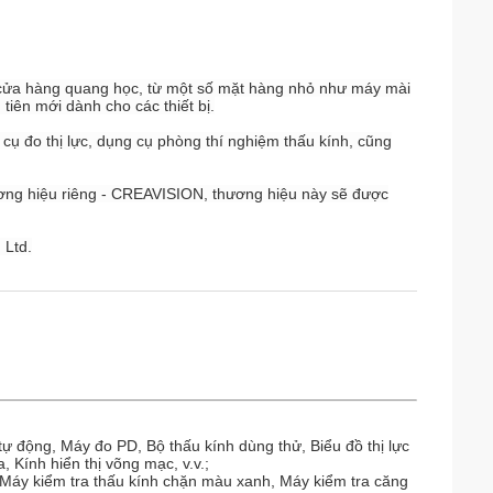
 cửa hàng quang học, từ một số mặt hàng nhỏ như máy mài
iên mới dành cho các thiết bị.
cụ đo thị lực, dụng cụ phòng thí nghiệm thấu kính, cũng
ơng hiệu riêng - CREAVISION, thương hiệu này sẽ được
 Ltd.
 động, Máy đo PD, Bộ thấu kính dùng thử, Biểu đồ thị lực
Kính hiển thị võng mạc, v.v.;
V, Máy kiểm tra thấu kính chặn màu xanh, Máy kiểm tra căng