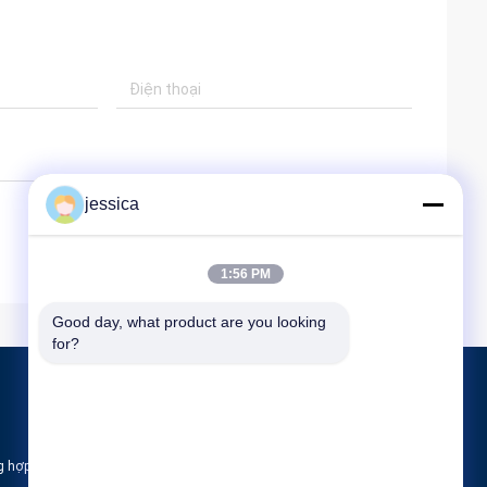
jessica
1:56 PM
Good day, what product are you looking 
for?
Sản phẩm
Máy đo thấu kính quang học
g hợp
Khúc xạ kế quang học