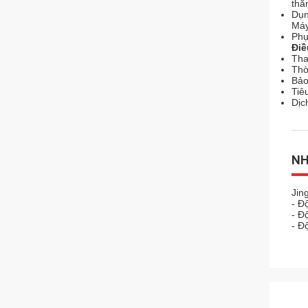
thẳn
Dụn
Máy
Phụ
Điề
Tha
Thờ
Bảo
Tiê
Dịc
NH
Jin
- Đ
- Đ
- Đ