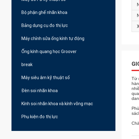
Bộ phận ghế nhãn khoa
Bảng dụng cụ đo thị lực
X
Máy chỉnh sửa ống kính tự động
Ống kính quang học Groover
GI
break
Máy siêu âm kỹ thuật số
Từ 
hàn
nhi
Đèn soi nhãn khoa
qua
dan
Kính soi nhãn khoa và kính võng mạc
Phù
sác
Phụ kiện đo thị lực
Chà