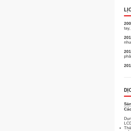
LỊ
200
tay
201
như
201
phâ
201
DỊ
Sản
Các
Dụn
LCD
Thi