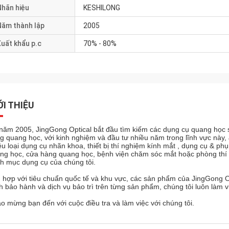
Nhãn hiệu
KESHILONG
Năm thành lập
2005
uất khẩu p.c
70% - 80%
ỚI THIỆU
năm 2005, JingGong Optical bắt đầu tìm kiếm các dụng cụ quang học 
g quang học, với kinh nghiệm và đầu tư nhiều năm trong lĩnh vực này,
ều loại dụng cụ nhãn khoa, thiết bị thí nghiệm kính mắt , dụng cụ & p
ng học, cửa hàng quang học, bệnh viện chăm sóc mắt hoặc phòng thí ngh
h mục dụng cụ của chúng tôi.
 hợp với tiêu chuẩn quốc tế và khu vực, các sản phẩm của JingGong O
h bảo hành và dịch vụ bảo trì trên từng sản phẩm, chúng tôi luôn làm 
o mừng bạn đến với cuộc điều tra và làm việc với chúng tôi.