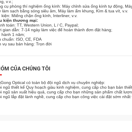
g, v.v.;
g cụ phòng thí nghiệm ống kính: Máy chỉnh sửa ống kính tự động, Máy
 làm sạch bằng sóng siêu âm, Máy làm ấm khung, Kìm & tua vít, v.v.
 kiện: Miếng chặn ống kính, Interliner, v.v.
u kiện thương mại:
nh toán: TT, Western Union, L / C, Paypal;
i gian dẫn: 7-14 ngày làm việc để hoàn thành đơn đặt hàng;
 hành 1 năm;
u chuẩn: ISO, CE, FDA
h vụ sau bán hàng: Trọn đời
ÓM CỦA CHÚNG TÔI
gGong Optical có toàn bộ đội ngũ dịch vụ chuyên nghiệp:
ội ngũ thiết kế Quy hoạch giàu kinh nghiệm, cung cấp cho bạn bản thiế
ội ngũ sản xuất hiệu quả, cung cấp cho bạn những sản phẩm chất lượn
ội ngũ lắp đặt lành nghề, cung cấp cho bạn công việc cài đặt sớm nhất 