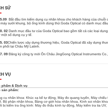
CH SỬ
5.09
Bắt đầu tìm kiếm dụng cụ nhãn khoa cho khách hàng của chuỗi
, máy sưởi khung, bộ ống kính dùng thử.Goda Optical có danh mục đầu t
0. 02
Danh mục đầu tư của Goda Optical bao gồm tất cả các loại dụng 
 một số dụng cụ y tế.
5. 03
Chiến lược xây dựng thương hiệu, Goda Optical đã xây dựng thư
n phối tại Châu Mỹ Latinh.
7. 09
Đăng ký công ty mới Ôn Châu JingGong Optical Instruments Co.,
CH VỤ
 phẩm & Dịch vụ
 sản phẩm:
g cụ nhãn khoa: Khúc xạ kế tự động, Máy đo quang tuyến, Máy chiếu tự
, Bộ phận nhãn khoa, Bảng cơ giới hóa nhãn khoa, Kính soi nhãn khoa, 
ết bị kiểm tra ống kính: Máy đo thấu kính tự động, Máy kiểm tra tia U