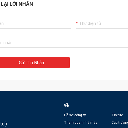
 LẠI LỜI NHẮN
Gửi Tin Nhắn
về
Hồ sơ công ty
Tin tức
Tham quan nhà máy
Các trườn
td.)