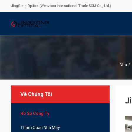
JingGong Optical (Wenzhou International Trade SCM Co., Ltd.)
Nhà
/
Về Chúng Tôi
J
Hồ Sơ Công Ty
Tham Quan Nhà Máy