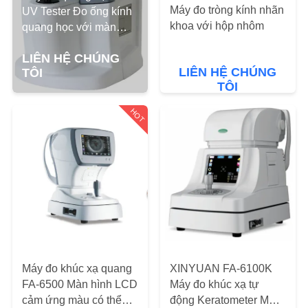
TÔI
Máy đo tròng kính nhãn
UV Tester Đo ống kính
khoa với hộp nhôm
quang học với màn
hình LCD cảm ứng 7
THAM
LIÊN HỆ CHÚNG
inch GD6038 /
QUAN
LIÊN HỆ CHÚNG
TÔI
GD6038A
TÔI
NHÀ
HOT
MÁY
KIỂM
SOÁT
CHẤT
LƯỢNG
LIÊN
Máy đo khúc xạ quang
XINYUAN FA-6100K
FA-6500 Màn hình LCD
Máy đo khúc xạ tự
HỆ
cảm ứng màu có thể
động Keratometer Màn