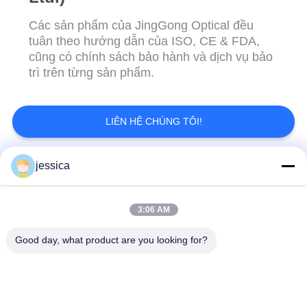
POLICY
Các sản phẩm của JingGong Optical đều
tuân theo hướng dẫn của ISO, CE & FDA,
cũng có chính sách bảo hành và dịch vụ bảo
trì trên từng sản phẩm.
LIÊN HỆ CHÚNG TÔI!
jessica
Danh mục phổ biến
Tất cả
các
3:06 AM
Máy Đo Thấu Kính
Khúc Xạ Kế Quang
Good day, what product are you looking for?
Quang Học
Học
Bộ Ống Kính Dùng
Máy Đo Thị Lực
Thử Đo Thị Lực
Máy Chiếu Biểu Đồ
Khung Thử Nghiệm