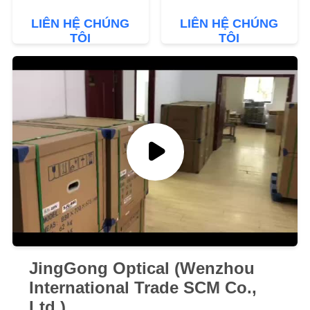
CHÚNG
nghiêng 5,7 '' GD8907
hình LCD 7 inch bên
LIÊN HỆ CHÚNG
LIÊN HỆ CHÚNG
trong máy in được xây
TÔI
TÔI
TÔI
dựng Đo PD tự động
GRK8905
YÊU
CẦU
BÁO
GIÁ
SƠ
ĐỒ
TRANG
WEB
JingGong Optical (Wenzhou
International Trade SCM Co.,
PRIVACY
Ltd.)