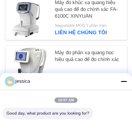
Máy đo khúc xạ quang hiệu
POLICY
quả cao để đo chính xác FA-
6100C XINYUAN
Negoatiable MOQ:1 phần trăm
LIÊN HỆ CHÚNG TÔI
Máy đo phản xạ quang học
hiệu quả cao để đo chính xác
Negoatiable MOQ:1 cái
jessica
LIÊN HỆ CHÚNG TÔI
10:07 AM
Danh mục phổ biến
Tất cả
Good day, what product are you looking for?
các
Máy Đo Thấu Kính Quang Học
Khúc Xạ Kế Quang Học