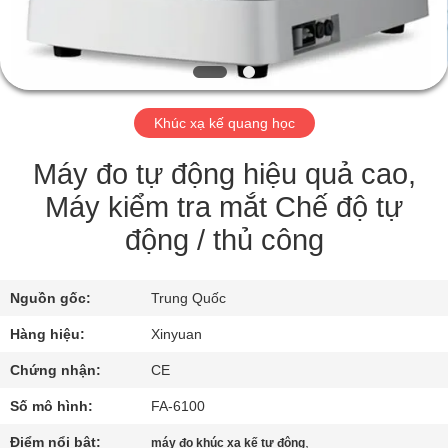
TÔI
THAM
QUAN
Khúc xạ kế quang học
NHÀ
MÁY
Máy đo tự động hiệu quả cao,
Máy kiểm tra mắt Chế độ tự
KIỂM
động / thủ công
SOÁT
CHẤT
Nguồn gốc:
Trung Quốc
LƯỢNG
Hàng hiệu:
Xinyuan
Chứng nhận:
CE
LIÊN
Số mô hình:
FA-6100
HỆ
Điểm nổi bật:
,
máy đo khúc xạ kế tự động