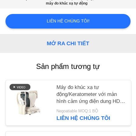
CHÚNG
máy đo khúc xạ tự động
TÔI
LIÊN HỆ CHÚNG TÔI!
YÊU
CẦU
MỞ RA CHI TIẾT
BÁO
GIÁ
Sản phẩm tương tự
SƠ
Máy đo khúc xạ tự
ĐỒ
động/Keratometer với màn
TRANG
hình cảm ứng điện dung HD
GR(K)8930XD Thương hiệu
WEB
Negoatiable MOQ:1 BỘ
Keshilong
LIÊN HỆ CHÚNG TÔI
PRIVACY