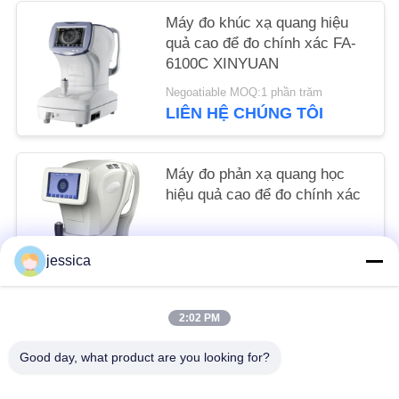
POLICY
Máy đo khúc xạ quang hiệu
quả cao để đo chính xác FA-
6100C XINYUAN
Negoatiable MOQ:1 phần trăm
LIÊN HỆ CHÚNG TÔI
Máy đo phản xạ quang học
hiệu quả cao để đo chính xác
Negoatiable MOQ:1 cái
jessica
LIÊN HỆ CHÚNG TÔI
2:02 PM
Danh mục phổ biến
Tất cả
Good day, what product are you looking for?
các
Máy Đo Thấu Kính Quang Học
Khúc Xạ Kế Quang Học