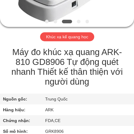
TÔI
THAM
QUAN
Khúc xạ kế quang học
NHÀ
MÁY
Máy đo khúc xạ quang ARK-
810 GD8906 Tự động quét
KIỂM
nhanh Thiết kế thân thiện với
SOÁT
người dùng
CHẤT
LƯỢNG
Nguồn gốc:
Trung Quốc
Hàng hiệu:
ARK
LIÊN
Chứng nhận:
FDA,CE
HỆ
Số mô hình:
GRK8906