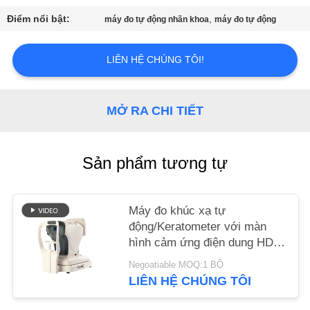
CHÚNG
Điểm nổi bật:
,
máy đo tự động nhãn khoa
máy đo tự động
TÔI
LIÊN HỆ CHÚNG TÔI!
YÊU
CẦU
MỞ RA CHI TIẾT
BÁO
GIÁ
Sản phẩm tương tự
SƠ
ĐỒ
Máy đo khúc xạ tự
động/Keratometer với màn
TRANG
hình cảm ứng điện dung HD
WEB
GR(K)8930XD Thương hiệu
Negoatiable MOQ:1 BỘ
Keshilong
LIÊN HỆ CHÚNG TÔI
PRIVACY