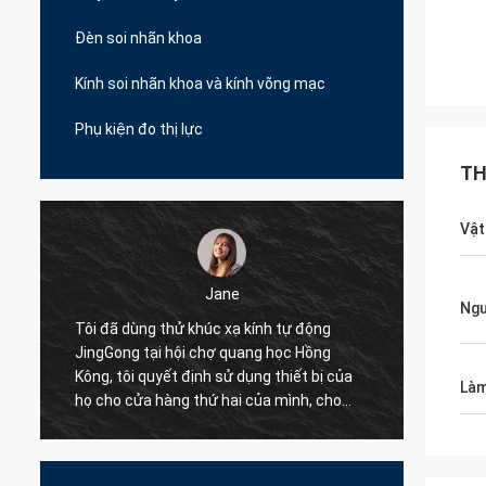
Đèn soi nhãn khoa
Kính soi nhãn khoa và kính võng mạc
Phụ kiện đo thị lực
TH
Vật
Jane
Ngư
Tôi đã dùng thử khúc xạ kính tự động
Tôi đã
JingGong tại hội chợ quang học Hồng
động k
Kông, tôi quyết định sử dụng thiết bị của
chúng 
Làm
họ cho cửa hàng thứ hai của mình, cho
tốt nhấ
đến nay tất cả 10 cửa hàng của tôi trên
chuyên
Albania đều chỉ sử dụng JingGong Optical,
đề của
ngay cả đối với những bộ phận nhỏ, họ có
xuất!