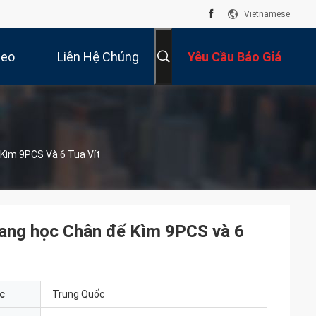
Vietnamese
deo
Liên Hệ Chúng
Yêu Cầu Báo Giá
Tôi
Kìm 9PCS Và 6 Tua Vít
quang học Chân đế Kìm 9PCS và 6
c
Trung Quốc