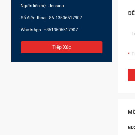
thể mang lại cho tôi chất lượng tuyệt vời
Người liên hệ :
Jessica
với giá cả hợp lý
ĐỂ
Số điện thoại :
86-13506517907
WhatsApp :
+8613506517907
Tiếp Xúc
MÔ
GD2