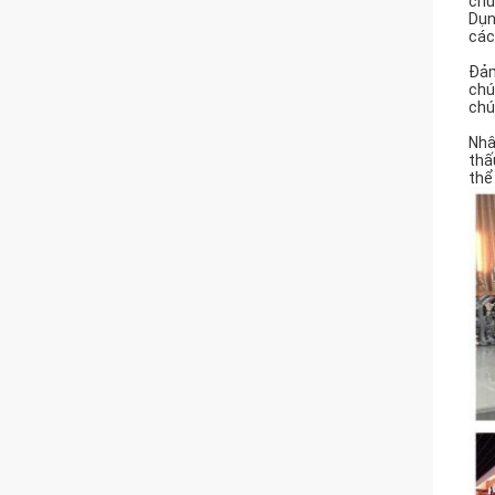
chú
Dụn
các
Đảm
chú
chú
Nhâ
thấ
thể