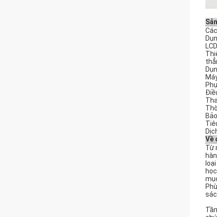
Sản
Các
Dụn
LCD
Thi
thẳn
Dụn
Máy
Phụ 
Điề
Tha
Thờ
Bảo
Tiê
Dịc
Về 
Từ 
hàn
loạ
học
mục
Phù
sác
Tầm