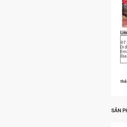
Liê
ĐT:
Di 
Ema
Địa
thẻ
SẢN P