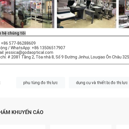
n hệ chúng tôi
 +86 577-86288609
động / WhatsApp: +86 13506517907
il: jessica@godaoptical.com
 chỉ: # 2081 Tầng 2, Tòa nhà 8, Số 9 Đường Jinhui, Louqiao Ôn Châu 3
:
phụ tùng đo thị lực
dụng cụ và thiết bị đo thị lực
HẨM KHUYẾN CÁO