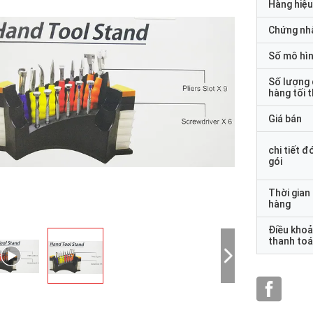
Hàng hiệu
Chứng nh
Số mô hì
Số lượng
hàng tối 
Giá bán
chi tiết đ
gói
Thời gian
hàng
Điều kho
thanh to