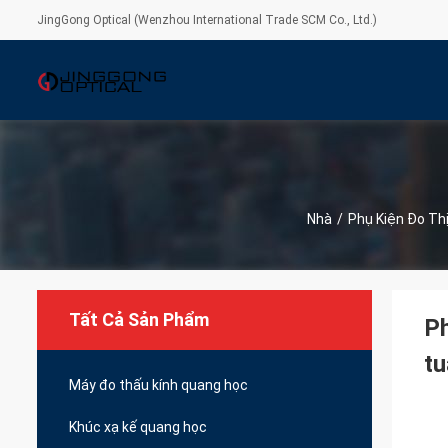
JingGong Optical (Wenzhou International Trade SCM Co., Ltd.)
Nhà
/
Phụ Kiện Đo Th
Tất Cả Sản Phẩm
Ph
tu
Máy đo thấu kính quang học
Khúc xạ kế quang học