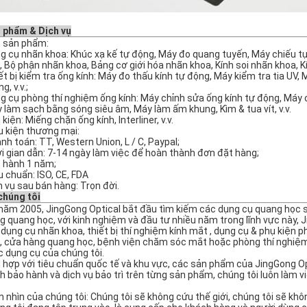
 phẩm & Dịch vụ
 sản phẩm:
g cụ nhãn khoa: Khúc xạ kế tự động, Máy đo quang tuyến, Máy chiếu tự 
, Bộ phận nhãn khoa, Bảng cơ giới hóa nhãn khoa, Kính soi nhãn khoa, Kín
ết bị kiểm tra ống kính: Máy đo thấu kính tự động, Máy kiểm tra tia UV
g, v.v.;
g cụ phòng thí nghiệm ống kính: Máy chỉnh sửa ống kính tự động, Máy 
 làm sạch bằng sóng siêu âm, Máy làm ấm khung, Kìm & tua vít, v.v.
kiện: Miếng chặn ống kính, Interliner, v.v.
u kiện thương mại:
nh toán: TT, Western Union, L / C, Paypal;
i gian dẫn: 7-14 ngày làm việc để hoàn thành đơn đặt hàng;
 hành 1 năm;
u chuẩn: ISO, CE, FDA
h vụ sau bán hàng: Trọn đời.
chúng tôi
năm 2005, JingGong Optical bắt đầu tìm kiếm các dụng cụ quang học s
g quang học, với kinh nghiệm và đầu tư nhiều năm trong lĩnh vực này, 
i dụng cụ nhãn khoa, thiết bị thí nghiệm kính mắt , dụng cụ & phụ kiện
, cửa hàng quang học, bệnh viện chăm sóc mắt hoặc phòng thí nghiệm th
 dụng cụ của chúng tôi.
 hợp với tiêu chuẩn quốc tế và khu vực, các sản phẩm của JingGong Opt
h bảo hành và dịch vụ bảo trì trên từng sản phẩm, chúng tôi luôn làm 
 nhìn của chúng tôi: Chúng tôi sẽ không cứu thế giới, chúng tôi sẽ khô