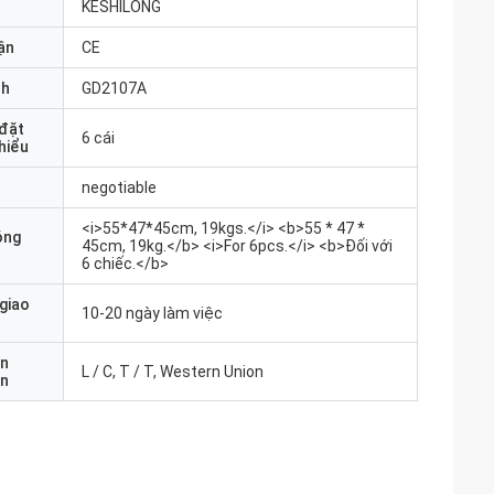
KESHILONG
ận
CE
nh
GD2107A
 đặt
6 cái
thiểu
negotiable
<i>55*47*45cm, 19kgs.</i> <b>55 * 47 *
óng
45cm, 19kg.</b> <i>For 6pcs.</i> <b>Đối với
6 chiếc.</b>
 giao
10-20 ngày làm việc
ản
L / C, T / T, Western Union
án