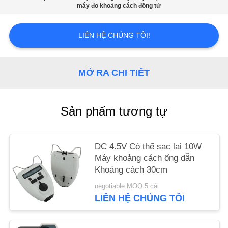
CHÚNG
máy đo khoảng cách đồng tử
TÔI
LIÊN HỆ CHÚNG TÔI!
YÊU
CẦU
MỞ RA CHI TIẾT
BÁO
GIÁ
Sản phẩm tương tự
SƠ
DC 4.5V Có thể sạc lại 10W
ĐỒ
Máy khoảng cách ống dẫn
TRANG
Khoảng cách 30cm
WEB
negotiable MOQ:5 cái
LIÊN HỆ CHÚNG TÔI
PRIVACY