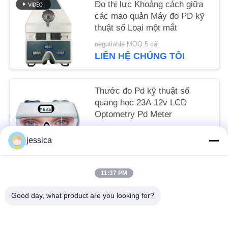
Đo thị lực Khoảng cách giữa
POLICY
các mao quản Máy đo PD kỹ
thuật số Loại một mắt
negotiable MOQ:5 cái
LIÊN HỆ CHÚNG TÔI
Thước đo Pd kỹ thuật số
quang học 23A 12v LCD
Optometry Pd Meter
negotiable MOQ:5 cái
jessica
LIÊN HỆ CHÚNG TÔI
11:37 PM
Danh mục phổ biến
Tất cả
Good day, what product are you looking for?
các
Máy Đo Thấu Kính Quang Học
Khúc Xạ Kế Quang Học