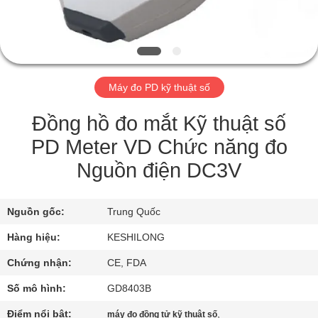
TÔI
THAM
QUAN
Máy đo PD kỹ thuật số
NHÀ
MÁY
Đồng hồ đo mắt Kỹ thuật số
PD Meter VD Chức năng đo
KIỂM
Nguồn điện DC3V
SOÁT
CHẤT
Nguồn gốc:
Trung Quốc
LƯỢNG
Hàng hiệu:
KESHILONG
Chứng nhận:
CE, FDA
LIÊN
Số mô hình:
GD8403B
HỆ
Điểm nổi bật:
,
máy đo đồng tử kỹ thuật số