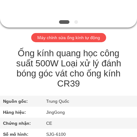
TÔI
THAM
QUAN
Máy chỉnh sửa ống kính tự động
NHÀ
MÁY
Ống kính quang học công
suất 500W Loại xử lý đánh
KIỂM
bóng góc vát cho ống kính
SOÁT
CR39
CHẤT
LƯỢNG
Nguồn gốc:
Trung Quốc
Hàng hiệu:
JingGong
LIÊN
Chứng nhận:
CE
HỆ
Số mô hình:
SJG-6100