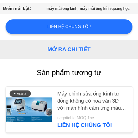
CHÚNG
Điểm nổi bật:
,
máy mài ống kính
máy mài ống kính quang học
TÔI
LIÊN HỆ CHÚNG TÔI!
YÊU
CẦU
MỞ RA CHI TIẾT
BÁO
GIÁ
Sản phẩm tương tự
SƠ
ĐỒ
Máy chỉnh sửa ống kính tự
động không có hoa văn 3D
TRANG
với màn hình cảm ứng màu 8
WEB
"
negotiable MOQ:1pc
LIÊN HỆ CHÚNG TÔI
PRIVACY