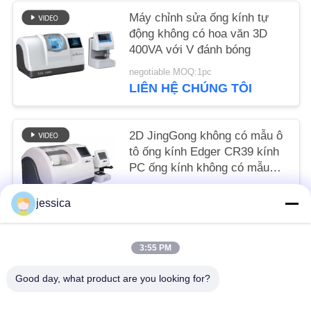
POLICY
Máy chỉnh sửa ống kính tự
động không có hoa văn 3D
400VA với V đánh bóng
negotiable MOQ:1pc
LIÊN HỆ CHÚNG TÔI
2D JingGong không có mẫu ô
tô ống kính Edger CR39 kính
PC ống kính không có mẫu
ống kính Edgers SJG-900AD
negotiable MOQ:1 phần trăm
bền với máy quét
jessica
LIÊN HỆ CHÚNG TÔI
3:55 PM
Danh mục phổ biến
Tất cả
Good day, what product are you looking for?
các
Máy Đo Thấu Kính Quang Học
Khúc Xạ Kế Quang Học