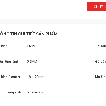
Giá Tốt
ÔNG TIN CHI TIẾT SẢN PHẨM
 kính
CR39
Độ sâu
ều rộng rãnh
0,6MM
Độ dày
Adrian, Nhà phân phối quang học
oạt
May mắn được gặp nhóm JingGong
ủa
Optical tại MIDO ở Milano, hiện tại tất cả
 kính Diamter
18 ~ 70mm
Mô hìn
 cấp
các mặt hàng chúng tôi đang bán đều
i
được nhập khẩu từ họ, đội ngũ và công
cong ống kính
lên đến 8B
vấn
trình tuyệt vời.
đề