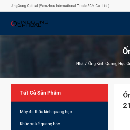
JingGong Optical (Wenzhou International Trade SCM Co., Ltd.)
Ố
Nhà
/
Ống Kính Quang Học G
Tất Cả Sản Phẩm
Ốn
2
Máy đo thấu kính quang học
Khúc xạ kế quang học