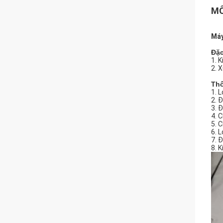
MÔ
Máy
Đặc
1. 
2. X
Thô
1. 
2. 
3. 
4. 
5. 
6. L
7. 
8. 