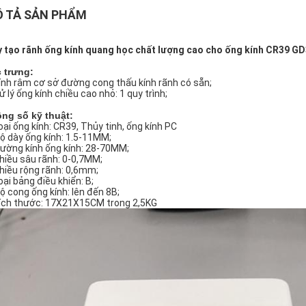
 TẢ SẢN PHẨM
 tạo rãnh ống kính quang học chất lượng cao cho ống kính CR39 G
 trưng:
Kính râm cơ sở đường cong thấu kính rãnh có sẵn;
ử lý ống kính chiều cao nhỏ: 1 quy trình;
ng số kỹ thuật:
Loại ống kính: CR39, Thủy tinh, ống kính PC
Độ dày ống kính: 1.5-11MM;
Đường kính ống kính: 28-70MM;
Chiều sâu rãnh: 0-0,7MM;
Chiều rộng rãnh: 0,6mm;
oại bảng điều khiển: B;
Độ cong ống kính: lên đến 8B;
Kích thước: 17X21X15CM trong 2,5KG