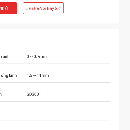
 Nhất
Liên Hệ Với Bây Giờ
 rãnh
0 ~ 0,7mm
 ống kính
1,5 ~ 11mm
h
GD3601