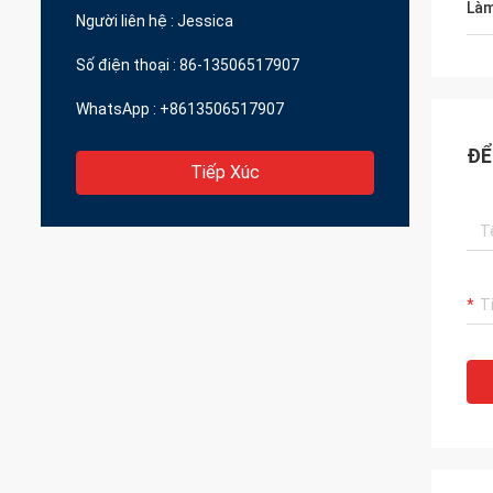
Làm
 chất lượng tuyệt vời
Người liên hệ :
Jessica
Số điện thoại :
86-13506517907
WhatsApp :
+8613506517907
ĐỂ
Tiếp Xúc