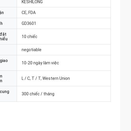
KESHILONG
ận
CE, FDA
nh
GD3601
 đặt
10 chiếc
thiểu
negotiable
 giao
10-20 ngày làm việc
ản
L / C, T / T, Western Union
án
 cung
300 chiếc / tháng