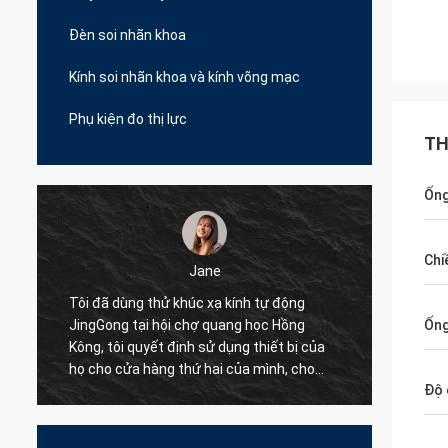
Đèn soi nhãn khoa
Kính soi nhãn khoa và kính võng mạc
Phụ kiện đo thị lực
TH
Ống
Chi
ane
Bob
c xạ kính tự động
Tôi đã thử hơn 10 nhà cung cấp cho h
ợ quang học Hồng
động kinh doanh dụng cụ quang học c
Ống
 sử dụng thiết bị của
chúng tôi nhưng JingGong là nhà cung
 hai của mình, cho
tốt nhất, họ có thể cung cấp câu trả lờ
Độ 
a hàng của tôi trên
chuyên nghiệp thực sự để giải quyết 
ụng JingGong Optical,
đề của chúng tôi, nhà cung cấp được 
ng bộ phận nhỏ, họ có
xuất!