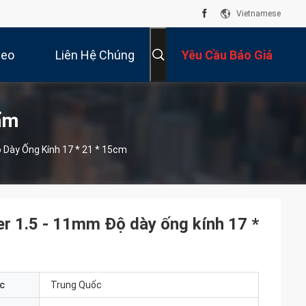
Vietnamese
deo
Liên Hệ Chúng
Yêu Cầu Báo Giá
Tôi
ẩm
 Dày Ống Kính 17 * 21 * 15cm
er 1.5 - 11mm Độ dày ống kính 17 *
c
Trung Quốc