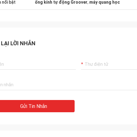
 nổi bật
ống kính tự động Groover
,
máy quang học
 LẠI LỜI NHẮN
Gửi Tin Nhắn