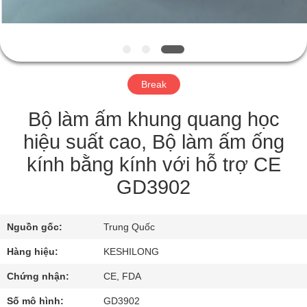
TÔI
THAM
QUAN
Break
NHÀ
MÁY
Bộ làm ấm khung quang học
hiệu suất cao, Bộ làm ấm ống
KIỂM
kính bằng kính với hỗ trợ CE
SOÁT
GD3902
CHẤT
LƯỢNG
Nguồn gốc:
Trung Quốc
Hàng hiệu:
KESHILONG
LIÊN
Chứng nhận:
CE, FDA
HỆ
Số mô hình:
GD3902