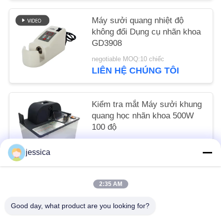
Máy sưởi quang nhiệt độ
không đổi Dụng cụ nhãn khoa
GD3908
negotiable MOQ:10 chiếc
LIÊN HỆ CHÚNG TÔI
Kiểm tra mắt Máy sưởi khung
quang học nhãn khoa 500W
100 độ
negotiable MOQ:10 chiếc
jessica
LIÊN HỆ CHÚNG TÔI
2:35 AM
Danh mục phổ biến
Tất cả
Good day, what product are you looking for?
các