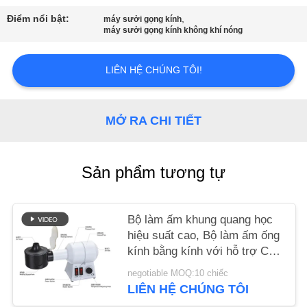
CHÚNG
Điểm nổi bật:
,
máy sưởi gọng kính
TÔI
máy sưởi gọng kính không khí nóng
LIÊN HỆ CHÚNG TÔI!
YÊU
CẦU
BÁO
MỞ RA CHI TIẾT
GIÁ
Sản phẩm tương tự
SITEMAP
Bộ làm ấm khung quang học
PRIVACY
hiệu suất cao, Bộ làm ấm ống
POLICY
kính bằng kính với hỗ trợ CE
GD3902
negotiable MOQ:10 chiếc
LIÊN HỆ CHÚNG TÔI