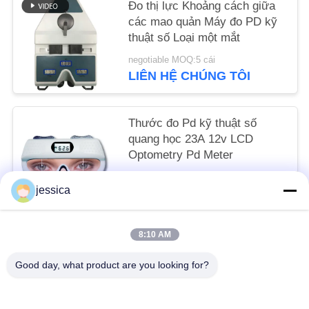
Đo thị lực Khoảng cách giữa
POLICY
các mao quản Máy đo PD kỹ
thuật số Loại một mắt
negotiable MOQ:5 cái
LIÊN HỆ CHÚNG TÔI
Thước đo Pd kỹ thuật số
quang học 23A 12v LCD
Optometry Pd Meter
negotiable MOQ:5 cái
jessica
LIÊN HỆ CHÚNG TÔI
8:10 AM
Danh mục phổ biến
Tất cả
Good day, what product are you looking for?
các
Máy Đo Thấu Kính Quang Học
Khúc Xạ Kế Quang Học