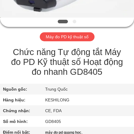
TÔI
THAM
QUAN
Máy đo PD kỹ thuật số
NHÀ
MÁY
Chức năng Tự động tắt Máy
đo PD Kỹ thuật số Hoạt động
KIỂM
đo nhanh GD8405
SOÁT
CHẤT
Nguồn gốc:
Trung Quốc
LƯỢNG
Hàng hiệu:
KESHILONG
Chứng nhận:
CE, FDA
LIÊN
Số mô hình:
GD8405
HỆ
Điểm nổi bật:
,
máy đo pd quang học