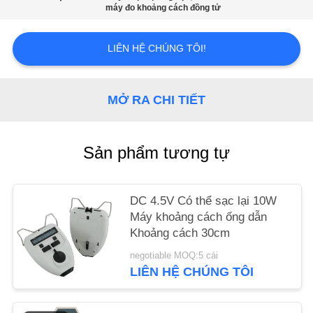
CHÚNG
máy đo khoảng cách đồng tử
TÔI
LIÊN HỆ CHÚNG TÔI!
YÊU
CẦU
MỞ RA CHI TIẾT
BÁO
GIÁ
Sản phẩm tương tự
SƠ
DC 4.5V Có thể sạc lại 10W
ĐỒ
Máy khoảng cách ống dẫn
TRANG
Khoảng cách 30cm
WEB
negotiable MOQ:5 cái
LIÊN HỆ CHÚNG TÔI
PRIVACY