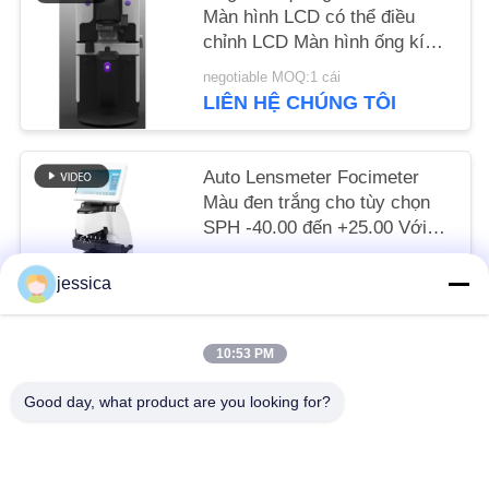
POLICY
Màn hình LCD có thể điều
chỉnh LCD Màn hình ống kính
quang học Độ chính xác
negotiable MOQ:1 cái
0,01D với Vỏ Alumiunm
LIÊN HỆ CHÚNG TÔI
Auto Lensmeter Focimeter
Màu đen trắng cho tùy chọn
SPH -40.00 đến +25.00 Với
đo lường ống kính cắt màu
negotiable MOQ:5pcs
xanh UV
jessica
LIÊN HỆ CHÚNG TÔI
10:53 PM
Danh mục phổ biến
Tất cả
Good day, what product are you looking for?
các
Máy Đo Thấu Kính Quang Học
Khúc Xạ Kế Quang Học