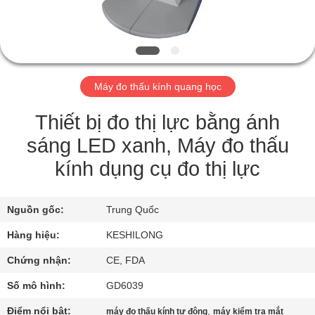
TÔI
THAM
QUAN
Máy đo thấu kính quang học
NHÀ
MÁY
Thiết bị đo thị lực bằng ánh
sáng LED xanh, Máy đo thấu
KIỂM
kính dụng cụ đo thị lực
SOÁT
CHẤT
Nguồn gốc:
Trung Quốc
LƯỢNG
Hàng hiệu:
KESHILONG
Chứng nhận:
CE, FDA
LIÊN
Số mô hình:
GD6039
HỆ
Điểm nổi bật:
,
máy đo thấu kính tự động
máy kiểm tra mắt