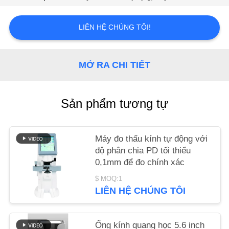
CHÚNG
TÔI
LIÊN HỆ CHÚNG TÔI!
YÊU
MỞ RA CHI TIẾT
CẦU
BÁO
Sản phẩm tương tự
GIÁ
SƠ
Máy đo thấu kính tự động với
độ phân chia PD tối thiểu
ĐỒ
0,1mm để đo chính xác
TRANG
$ MOQ:1
WEB
LIÊN HỆ CHÚNG TÔI
PRIVACY
Ống kính quang học 5.6 inch