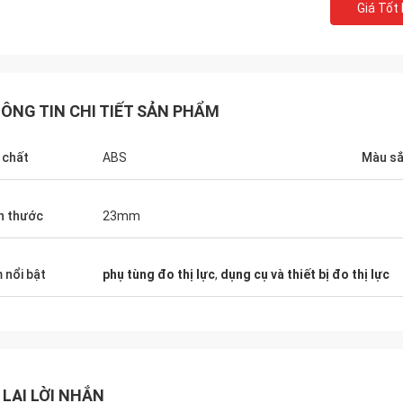
Giá Tốt
ÔNG TIN CHI TIẾT SẢN PHẨM
 chất
ABS
Màu s
h thước
23mm
Bob
Adrian, Nhà phân p
 thử hơn 10 nhà cung cấp cho hoạt
May mắn được gặp nhó
 nổi bật
phụ tùng đo thị lực
,
dụng cụ và thiết bị đo thị lực
inh doanh dụng cụ quang học của
Optical tại MIDO ở Milano
tôi nhưng JingGong là nhà cung cấp
các mặt hàng chúng tôi
t, họ có thể cung cấp câu trả lời
được nhập khẩu từ họ, đ
 nghiệp thực sự để giải quyết vấn
trình tuyệt vời.
 chúng tôi, nhà cung cấp được đề
 LẠI LỜI NHẮN