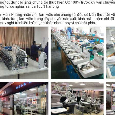
ng tôi, đừng lo lắng, chúng tôi thực hiện QC 100% trước khi vận chuy
ng tôi có nghĩa là mua 100% hài lòng.
n viên: Những nhân viên làm việc cho chúng tôi đều có kiến ​​thức tốt v
u kính, từng làm việc trong dây chuyền sản xuất kính mắt, thậm chí đã 
 suy nghĩ từ nhiều khía cạnh khác nhau thay vì chỉ một phía .