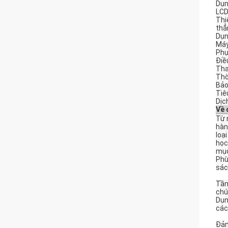
Dụn
LCD
Thi
thẳn
Dụn
Máy
Phụ 
Điề
Tha
Thờ
Bảo
Tiê
Dịc
Về 
Từ 
hàn
loạ
học
mục
Phù
sác
Tầm
chú
Dụn
các
Đảm