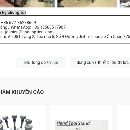
n hệ chúng tôi
 +86 577-86288609
động / WhatsApp: +86 13506517907
il: jessica@godaoptical.com
 chỉ: # 2081 Tầng 2, Tòa nhà 8, Số 9 Đường Jinhui, Louqiao Ôn Châu 3
:
phụ tùng đo thị lực
dụng cụ và thiết bị đo thị lực
HẨM KHUYẾN CÁO