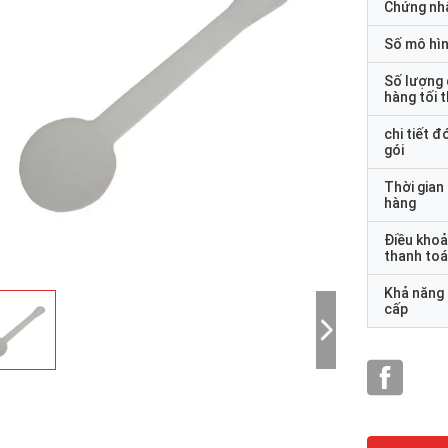
Chứng nh
Số mô hì
Số lượng
hàng tối 
chi tiết đ
gói
Thời gian
hàng
Điều kho
thanh to
Khả năng
cấp