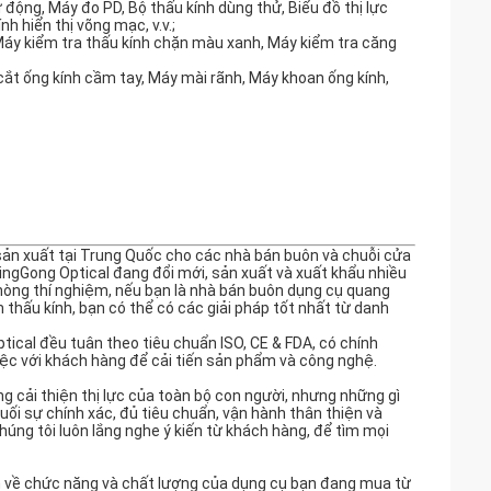
động, Máy đo PD, Bộ thấu kính dùng thử, Biểu đồ thị lực
h hiển thị võng mạc, v.v.;
, Máy kiểm tra thấu kính chặn màu xanh, Máy kiểm tra căng
cắt ống kính cầm tay, Máy mài rãnh, Máy khoan ống kính,
ản xuất tại Trung Quốc cho các nhà bán buôn và chuỗi cửa
JingGong Optical đang đổi mới, sản xuất và xuất khẩu nhiều
 phòng thí nghiệm, nếu bạn là nhà bán buôn dụng cụ quang
ấu kính, bạn có thể có các giải pháp tốt nhất từ ​​danh
ical đều tuân theo tiêu chuẩn ISO, CE & FDA, có chính
việc với khách hàng để cải tiến sản phẩm và công nghệ.
ng cải thiện thị lực của toàn bộ con người, nhưng những gì
ối sự chính xác, đủ tiêu chuẩn, vận hành thân thiện và
úng tôi luôn lắng nghe ý kiến ​​từ khách hàng, để tìm mọi
ẩn về chức năng và chất lượng của dụng cụ bạn đang mua từ