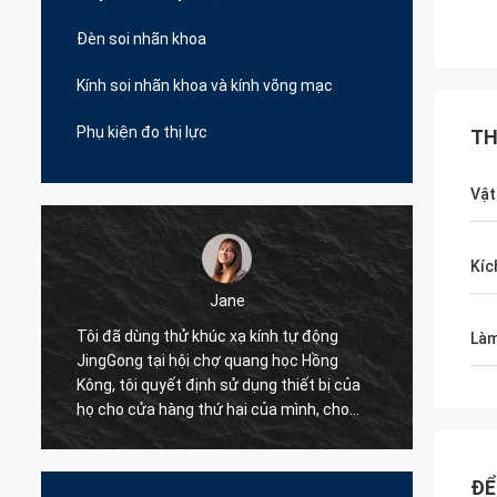
Đèn soi nhãn khoa
Kính soi nhãn khoa và kính võng mạc
Phụ kiện đo thị lực
TH
Vật
Kíc
Jane
Tôi đã dùng thử khúc xạ kính tự động
Tôi đã
Làm
JingGong tại hội chợ quang học Hồng
động k
Kông, tôi quyết định sử dụng thiết bị của
chúng 
họ cho cửa hàng thứ hai của mình, cho
tốt nhấ
đến nay tất cả 10 cửa hàng của tôi trên
chuyên
Albania đều chỉ sử dụng JingGong Optical,
đề của
ngay cả đối với những bộ phận nhỏ, họ có
xuất!
ĐỂ