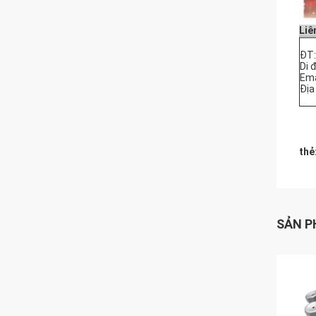
Liê
ĐT:
Di 
Ema
Địa
thẻ
SẢN P