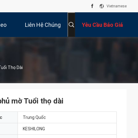
Vietnamese
deo
Liên Hệ Chúng
Yêu Cầu Báo Giá
Tôi
uổi Thọ Dài
hủ mờ Tuổi thọ dài
c
Trung Quốc
KESHILONG