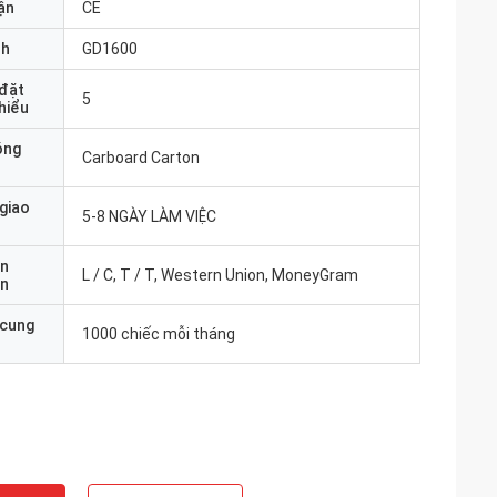
ận
CE
nh
GD1600
 đặt
5
thiểu
óng
Carboard Carton
 giao
5-8 NGÀY LÀM VIỆC
ản
L / C, T / T, Western Union, MoneyGram
án
 cung
1000 chiếc mỗi tháng