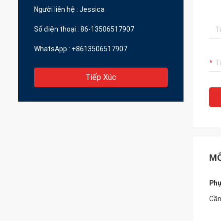
thể mang lại cho tôi chất lượng tuyệt vời
Người liên hệ :
Jessica
với giá cả hợp lý
Số điện thoại :
86-13506517907
WhatsApp :
+8613506517907
Tiếp Xúc
MÔ
Phụ
Cần