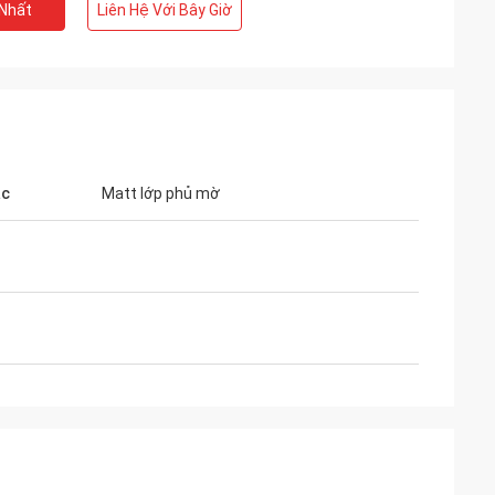
 Nhất
Liên Hệ Với Bây Giờ
ắc
Matt lớp phủ mờ
hối quang học
m JingGong
, hiện tại tất cả
 đang bán đều
ội ngũ và công