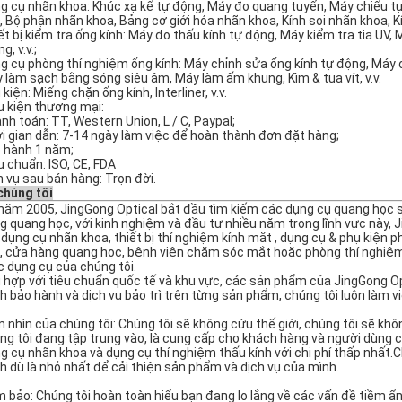
g cụ nhãn khoa: Khúc xạ kế tự động, Máy đo quang tuyến, Máy chiếu tự 
, Bộ phận nhãn khoa, Bảng cơ giới hóa nhãn khoa, Kính soi nhãn khoa, Kín
ết bị kiểm tra ống kính: Máy đo thấu kính tự động, Máy kiểm tra tia UV
g, v.v.;
g cụ phòng thí nghiệm ống kính: Máy chỉnh sửa ống kính tự động, Máy 
 làm sạch bằng sóng siêu âm, Máy làm ấm khung, Kìm & tua vít, v.v.
kiện: Miếng chặn ống kính, Interliner, v.v.
u kiện thương mại:
nh toán: TT, Western Union, L / C, Paypal;
i gian dẫn: 7-14 ngày làm việc để hoàn thành đơn đặt hàng;
 hành 1 năm;
u chuẩn: ISO, CE, FDA
h vụ sau bán hàng: Trọn đời.
chúng tôi
năm 2005, JingGong Optical bắt đầu tìm kiếm các dụng cụ quang học s
g quang học, với kinh nghiệm và đầu tư nhiều năm trong lĩnh vực này, 
i dụng cụ nhãn khoa, thiết bị thí nghiệm kính mắt , dụng cụ & phụ kiện
, cửa hàng quang học, bệnh viện chăm sóc mắt hoặc phòng thí nghiệm th
 dụng cụ của chúng tôi.
 hợp với tiêu chuẩn quốc tế và khu vực, các sản phẩm của JingGong Opt
h bảo hành và dịch vụ bảo trì trên từng sản phẩm, chúng tôi luôn làm 
 nhìn của chúng tôi: Chúng tôi sẽ không cứu thế giới, chúng tôi sẽ khô
ng tôi đang tập trung vào, là cung cấp cho khách hàng và người dùng cu
g cụ nhãn khoa và dụng cụ thí nghiệm thấu kính với chi phí thấp nhất.Ch
h dù là nhỏ nhất để cải thiện sản phẩm và dịch vụ của mình.
 bảo: Chúng tôi hoàn toàn hiểu bạn đang lo lắng về các vấn đề tiềm 