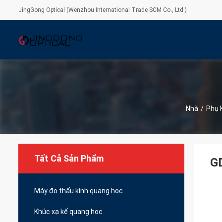
JingGong Optical (Wenzhou International Trade SCM Co., Ltd.)
Nhà
/
Phụ 
Tất Cả Sản Phẩm
GD
Máy đo thấu kính quang học
Khúc xạ kế quang học