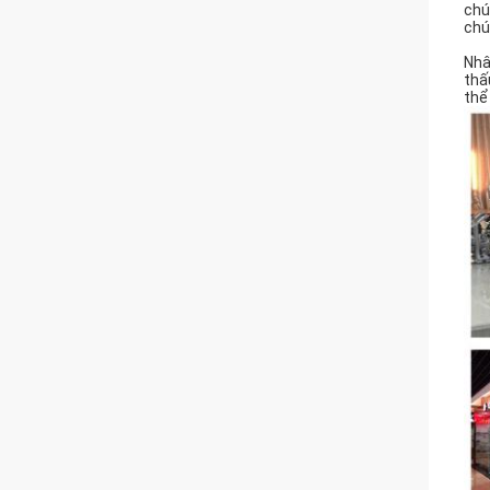
chú
chú
Nhâ
thấ
thể