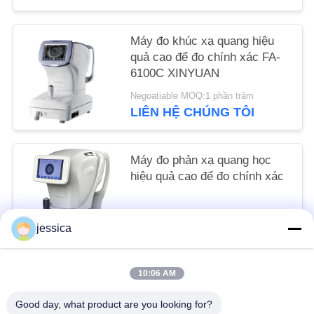
POLICY
Máy đo khúc xạ quang hiệu
quả cao để đo chính xác FA-
6100C XINYUAN
Negoatiable MOQ:1 phần trăm
LIÊN HỆ CHÚNG TÔI
Máy đo phản xạ quang học
hiệu quả cao để đo chính xác
Negoatiable MOQ:1 cái
jessica
LIÊN HỆ CHÚNG TÔI
10:06 AM
Danh mục phổ biến
Tất cả
Good day, what product are you looking for?
các