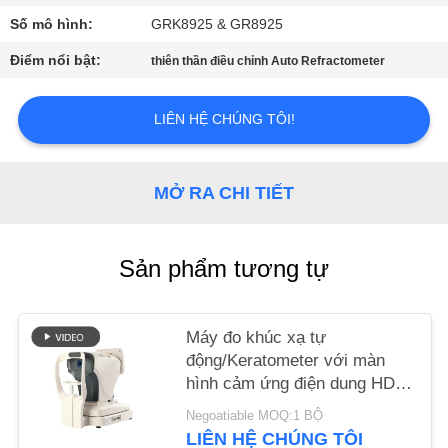
CHÚNG
Số mô hình:
GRK8925 & GR8925
TÔI
Điểm nổi bật:
thiên thần điều chỉnh Auto Refractometer
YÊU
LIÊN HỆ CHÚNG TÔI!
CẦU
BÁO
MỞ RA CHI TIẾT
GIÁ
Sản phẩm tương tự
SƠ
ĐỒ
TRANG
Máy đo khúc xạ tự
động/Keratometer với màn
WEB
hình cảm ứng điện dung HD
GR(K)8930XD Thương hiệu
Negoatiable MOQ:1 BỘ
PRIVACY
Keshilong
LIÊN HỆ CHÚNG TÔI