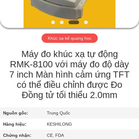
TÔI
THAM
QUAN
Khúc xạ kế quang học
NHÀ
MÁY
Máy đo khúc xạ tự động
RMK-8100 với máy đo độ dày
KIỂM
7 inch Màn hình cảm ứng TFT
SOÁT
có thể điều chỉnh được Đo
CHẤT
Đồng tử tối thiểu 2.0mm
LƯỢNG
Nguồn gốc:
Trung Quốc
LIÊN
Hàng hiệu:
KESHILONG
HỆ
Chứng nhận:
CE, FDA